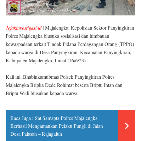
Jejakinvestigasi.id
| Majalengka, Kepolisian Sektor Panyingkiran
Polres Majalengka blusuka sosialisasi dan himbauan
kewaspadaan terkait Tindak Pidana Perdagangan Orang (TPPO)
kepada warga di Desa Panyingkiran, Kecamatan Panyingkiran,
Kabupaten Majalengka, Jumat (16/6/23).
Kali ini, Bhabinkamtibmas Polsek Panyingkiran Polres
Majalengka Bripka Dede Rohimat beserta Briptu Intan dan
Briptu Widi blusukan kepada warga.
Baca Juga :
Sat Samapta Polres Majalengka
Berhasil Mengamankan Pelaku Pungli di Jalan
Desa Palasah – Rajagaluh