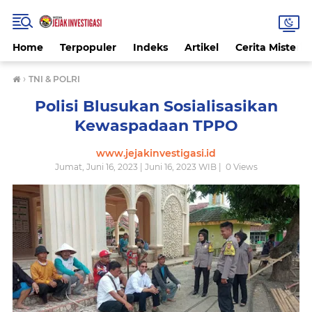
Home
Terpopuler
Indeks
Artikel
Cerita Misteri
›
TNI & POLRI
Polisi Blusukan Sosialisasikan
Kewaspadaan TPPO
www.jejakinvestigasi.id
Jumat, Juni 16, 2023 | Juni 16, 2023 WIB |
0
Views