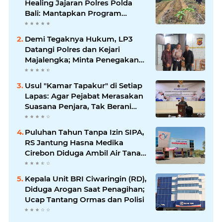
Healing Jajaran Polres Polda
Bali: Mantapkan Program
Unggulan Kapolda
Demi Tegaknya Hukum, LP3
Datangi Polres dan Kejari
Majalengka; Minta Penegakan
Proporsional: Restoratif untuk
Lemah, Tegas untuk Narkoba &
Usul "Kamar Tapakur" di Setiap
Oknum
Lapas: Agar Pejabat Merasakan
Suasana Penjara, Tak Berani
Korupsi dan Menyalahgunakan
Amanah
Puluhan Tahun Tanpa Izin SIPA,
RS Jantung Hasna Medika
Cirebon Diduga Ambil Air Tanah
Secara Ilegal; Advokat Kirim
Surat Somasi
Kepala Unit BRI Ciwaringin (RD),
Diduga Arogan Saat Penagihan;
Ucap Tantang Ormas dan Polisi