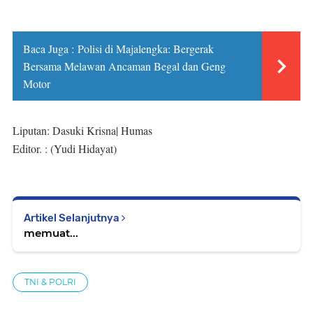
Baca Juga :
Polisi di Majalengka: Bergerak
Bersama Melawan Ancaman Begal dan Geng
Motor
Liputan: Dasuki Krisna| Humas
Editor. : (Yudi Hidayat)
Artikel Selanjutnya
memuat...
TNI & POLRI