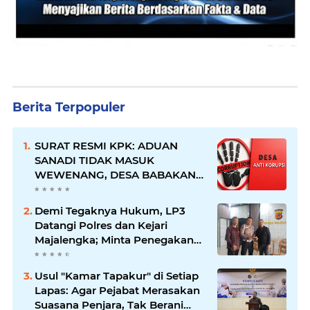
Berita Terpopuler
SURAT RESMI KPK: ADUAN
SANADI TIDAK MASUK
WEWENANG, DESA BABAKAN
JUSTRU DITETAPKAN DESA
ANTI KORUPSI OLEH
Demi Tegaknya Hukum, LP3
KEJAKSAAN
Datangi Polres dan Kejari
Majalengka; Minta Penegakan
Proporsional: Restoratif untuk
Lemah, Tegas untuk Narkoba &
Usul "Kamar Tapakur" di Setiap
Oknum
Lapas: Agar Pejabat Merasakan
Suasana Penjara, Tak Berani