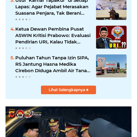
Usul "Kamar Tapakur" di Setiap
Oknum
Lapas: Agar Pejabat Merasakan
Suasana Penjara, Tak Berani
Korupsi dan Menyalahgunakan
Amanah
Ketua Dewan Pembina Pusat
ASWIN Kritisi Prabowo: Evaluasi
Pendirian URI, Kalau Tidak
Mendesak Sebaiknya
Dibatalkan
Puluhan Tahun Tanpa Izin SIPA,
RS Jantung Hasna Medika
Cirebon Diduga Ambil Air Tanah
Secara Ilegal; Advokat Kirim
Surat Somasi
Lihat Selengkapnya