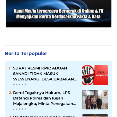
Berita Terpopuler
SURAT RESMI KPK: ADUAN
SANADI TIDAK MASUK
WEWENANG, DESA BABAKAN
JUSTRU DITETAPKAN DESA
ANTI KORUPSI OLEH
Demi Tegaknya Hukum, LP3
KEJAKSAAN
Datangi Polres dan Kejari
Majalengka; Minta Penegakan
Proporsional: Restoratif untuk
Lemah, Tegas untuk Narkoba &