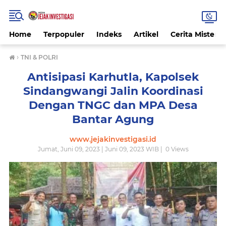
Home
Terpopuler
Indeks
Artikel
Cerita Misteri
›
TNI & POLRI
Antisipasi Karhutla, Kapolsek
Sindangwangi Jalin Koordinasi
Dengan TNGC dan MPA Desa
Bantar Agung
www.jejakinvestigasi.id
Jumat, Juni 09, 2023 | Juni 09, 2023 WIB |
0
Views