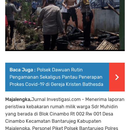
Baca Juga :
Polsek Dawuan Rutin
Pengamanan Sekaligus Pantau Penerapan
Prokes Covid-19 di Gereja Kristen Bathesda
Majalengka,
Jurnal Investigasi.com - Menerima laporan
peristiwa kebakaran rumah milik warga Sdr Muhidin
yang berada di Blok Cinambo Rt 002 Rw 001 Desa
Cinambo Kecamatan Bantarujeg Kabupaten
Majalengka, Personel Piket Polsek Bantarujeg Polres