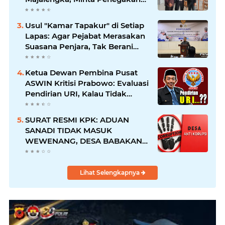
Proporsional: Restoratif untuk
Lemah, Tegas untuk Narkoba &
Usul "Kamar Tapakur" di Setiap
Oknum
Lapas: Agar Pejabat Merasakan
Suasana Penjara, Tak Berani
Korupsi dan Menyalahgunakan
Amanah
Ketua Dewan Pembina Pusat
ASWIN Kritisi Prabowo: Evaluasi
Pendirian URI, Kalau Tidak
Mendesak Sebaiknya
Dibatalkan
SURAT RESMI KPK: ADUAN
SANADI TIDAK MASUK
WEWENANG, DESA BABAKAN
JUSTRU DITETAPKAN DESA
ANTI KORUPSI OLEH
KEJAKSAAN
Lihat Selengkapnya