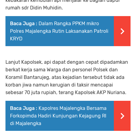
kebakaran kemudian api menjalar ke bagian dapur
rumah sdr Didin Muhidin.
Baca Juga :
Dalam Rangka PPKM mikro
Polres Majalengka Rutin Laksanakan Patroli
KRYD
Lanjut Kapolsek, api dapat dengan cepat dipadamkan
berkat kerja sama Warga dan personel Polsek dan
Koramil Bantarujeg, atas kejadian tersebut tidak ada
korban jiwa namun kerugian di taksir mencapai
sebesar 70 juta rupiah, terang Kapolsek AKP Nuriana.
Baca Juga :
Kapolres Majalengka Bersama
Forkopimda Hadiri Kunjungan Kejagung RI
di Majalengka