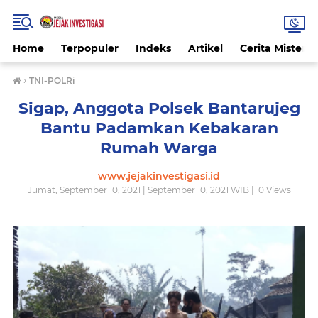
Home
Terpopuler
Indeks
Artikel
Cerita Misteri
›
TNI-POLRi
Sigap, Anggota Polsek Bantarujeg
Bantu Padamkan Kebakaran
Rumah Warga
www.jejakinvestigasi.id
Jumat, September 10, 2021 | September 10, 2021 WIB |
0
Views