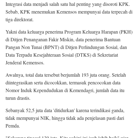
Integrasi data menjadi salah satu hal penting yang disoroti KPK. 
Sebab, KPK menemukan Kemensos mempunyai data terpecah di 
tiga direktorat.
Yakni data keluarga penerima Program Keluarga Harapan (PKH) 
di Ditjen Penanganan Fakir Miskin, data penerima Bantuan 
Pangan Non Tunai (BPNT) di Ditjen Perlindungan Sosial, dan 
Data Terpadu Kesejahteraan Sosial (DTKS) di Sekretariat 
Jenderal Kemensos.
Awalnya, total data tersebut berjumlah 193 juta orang. Setelah 
diintegrasikan serta dicocokkan, termasuk pencocokan data 
Nomor Induk Kependudukan di Kemendagri, jumlah data itu 
turun drastis.
Sebanyak 52,5 juta data 'ditidurkan' karena terindikasi ganda, 
tidak mempunyai NIK, hingga tidak ada penjelasan pasti dari 
Pemda.
"Sekarang tinggal 139 juta. Kita yakini ini jauh lebih baik" ujar 