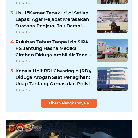
Proporsional: Restoratif untuk
Lemah, Tegas untuk Narkoba &
Usul "Kamar Tapakur" di Setiap
Oknum
Lapas: Agar Pejabat Merasakan
Suasana Penjara, Tak Berani
Korupsi dan Menyalahgunakan
Amanah
Puluhan Tahun Tanpa Izin SIPA,
RS Jantung Hasna Medika
Cirebon Diduga Ambil Air Tanah
Secara Ilegal; Advokat Kirim
Surat Somasi
Kepala Unit BRI Ciwaringin (RD),
Diduga Arogan Saat Penagihan;
Ucap Tantang Ormas dan Polisi
Lihat Selengkapnya