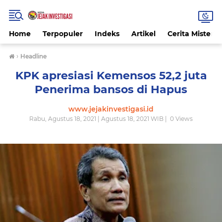
Home
Terpopuler
Indeks
Artikel
Cerita Misteri
›
Headline
KPK apresiasi Kemensos 52,2 juta
Penerima bansos di Hapus
www.jejakinvestigasi.id
Rabu, Agustus 18, 2021 | Agustus 18, 2021 WIB |
0
Views