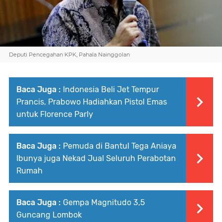
Deputi Pencegahan KPK, Pahala Nainggolan
Baca Juga :
Indonesia Beli Jet Tempur
Prancis, Prabowo Hadiahkan Pistol Emas
untuk Florence Parly
Baca Juga :
Pemuda di Bantul Tega Aniaya
Ibunya juga Nekad Jual Seluruh Perabotan
Rumah
Baca Juga :
Gempa Magnitudo 3,5
Guncang Lombok