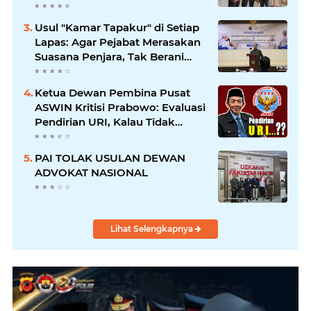
Proporsional: Restoratif untuk
Lemah, Tegas untuk Narkoba &
Usul "Kamar Tapakur" di Setiap
Oknum
Lapas: Agar Pejabat Merasakan
Suasana Penjara, Tak Berani
Korupsi dan Menyalahgunakan
Amanah
Ketua Dewan Pembina Pusat
ASWIN Kritisi Prabowo: Evaluasi
Pendirian URI, Kalau Tidak
Mendesak Sebaiknya
Dibatalkan
PAI TOLAK USULAN DEWAN
ADVOKAT NASIONAL
Lihat Selengkapnya