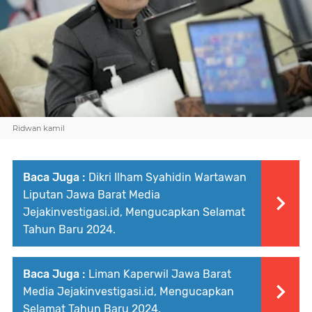
Ridwan kamil
Baca Juga :
Dikri Ilham Syahidin Wartawan
Liputan Jawa Barat Media
Jejakinvestigasi.id, Mengucapkan Selamat
Tahun Baru 2024.
Baca Juga :
Liman Kaperwil Jawa Barat
Media Jejakinvestigasi.id, Mengucapkan
Selamat Tahun Baru 2024.