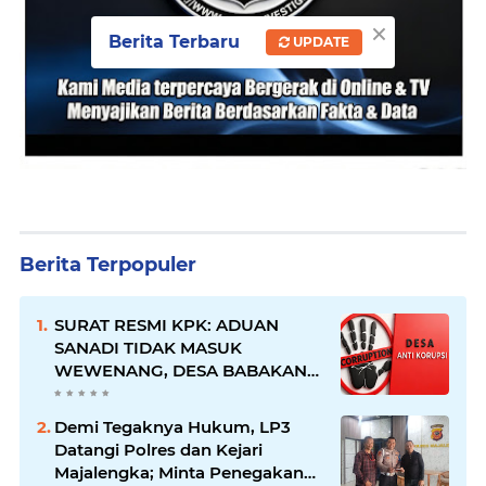
×
Berita Terbaru
UPDATE
Berita Terpopuler
SURAT RESMI KPK: ADUAN
SANADI TIDAK MASUK
WEWENANG, DESA BABAKAN
JUSTRU DITETAPKAN DESA
ANTI KORUPSI OLEH
Demi Tegaknya Hukum, LP3
KEJAKSAAN
Datangi Polres dan Kejari
Majalengka; Minta Penegakan