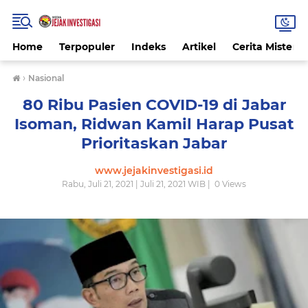
Home
Terpopuler
Indeks
Artikel
Cerita Misteri
›
Nasional
80 Ribu Pasien COVID-19 di Jabar
Isoman, Ridwan Kamil Harap Pusat
Prioritaskan Jabar
www.jejakinvestigasi.id
Rabu, Juli 21, 2021 | Juli 21, 2021 WIB |
0
Views