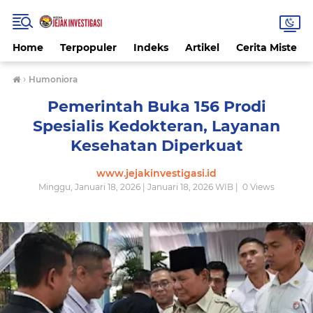
Home
Terpopuler
Indeks
Artikel
Cerita Misteri
›
Humoniora
Pemerintah Buka 156 Prodi
Spesialis Kedokteran, Layanan
Kesehatan Diperkuat
www.jejakinvestigasi.id
Minggu, Januari 18, 2026 | Januari 18, 2026 WIB |
0
Views