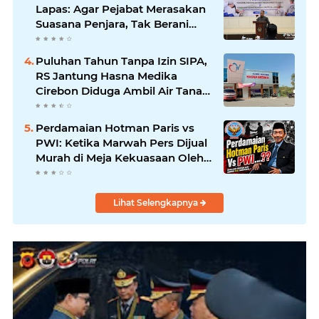
Oknum
Lapas: Agar Pejabat Merasakan
Suasana Penjara, Tak Berani
Korupsi dan Menyalahgunakan
Amanah
Puluhan Tahun Tanpa Izin SIPA,
RS Jantung Hasna Medika
Cirebon Diduga Ambil Air Tanah
Secara Ilegal; Advokat Kirim
Surat Somasi
Perdamaian Hotman Paris vs
PWI: Ketika Marwah Pers Dijual
Murah di Meja Kekuasaan Oleh:
Aceng Syamsul Hadie (ASH)"
Lihat Selengkapnya