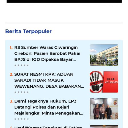
Berita Terpopuler
RS Sumber Waras Ciwaringin
Cirebon: Pasien Berobat Pakai
BPJS di IGD Dipaksa Bayar
Umum, Dokter Yf Bilang Tak
Bisa Layani Meski Sudah Masuk
SURAT RESMI KPK: ADUAN
Ruang Periksa
SANADI TIDAK MASUK
WEWENANG, DESA BABAKAN
JUSTRU DITETAPKAN DESA
ANTI KORUPSI OLEH
Demi Tegaknya Hukum, LP3
KEJAKSAAN
Datangi Polres dan Kejari
Majalengka; Minta Penegakan
Proporsional: Restoratif untuk
Lemah, Tegas untuk Narkoba &
Usul "Kamar Tapakur" di Setiap