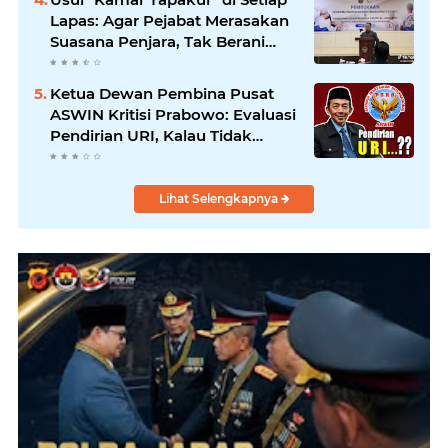
Oknum
Lapas: Agar Pejabat Merasakan
Suasana Penjara, Tak Berani
Korupsi dan Menyalahgunakan
Amanah
Ketua Dewan Pembina Pusat
ASWIN Kritisi Prabowo: Evaluasi
Pendirian URI, Kalau Tidak
Mendesak Sebaiknya
Dibatalkan
Lihat Selengkapnya