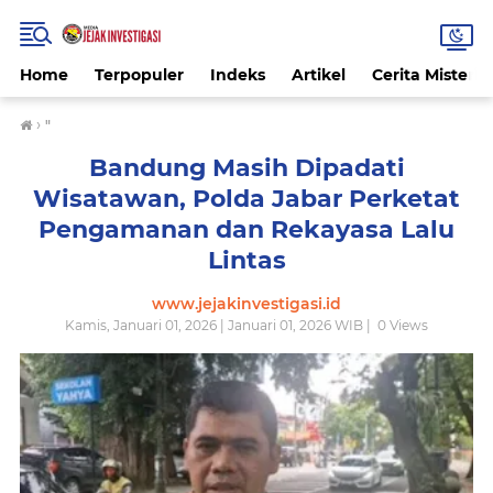
Home
Terpopuler
Indeks
Artikel
Cerita Misteri
›
"
Bandung Masih Dipadati
Wisatawan, Polda Jabar Perketat
Pengamanan dan Rekayasa Lalu
Lintas
www.jejakinvestigasi.id
Kamis, Januari 01, 2026 | Januari 01, 2026 WIB |
0
Views