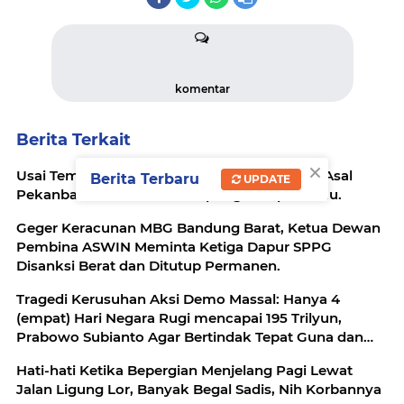
komentar
Berita Terkait
×
Usai Temui Pacar di Bukittinggi, Perempuan Asal
Berita Terbaru
UPDATE
Pekanbaru Ditemukan Terapung di Tepi Danau.
Geger Keracunan MBG Bandung Barat, Ketua Dewan
Pembina ASWIN Meminta Ketiga Dapur SPPG
Disanksi Berat dan Ditutup Permanen.
Tragedi Kerusuhan Aksi Demo Massal: Hanya 4
(empat) Hari Negara Rugi mencapai 195 Trilyun,
Prabowo Subianto Agar Bertindak Tepat Guna dan
Cepat.
Hati-hati Ketika Bepergian Menjelang Pagi Lewat
Jalan Ligung Lor, Banyak Begal Sadis, Nih Korbannya