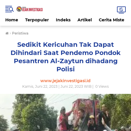
Home
Terpopuler
Indeks
Artikel
Cerita Misteri
›
Peristiwa
Sedikit Kericuhan Tak Dapat
Dihindari Saat Pendemo Pondok
Pesantren Al-Zaytun dihadang
Polisi
www.jejakinvestigasi.id
Kamis, Juni 22, 2023 | Juni 22, 2023 WIB |
0
Views